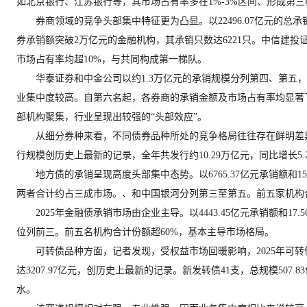
如北京银行、江苏银行等，其市场占有率多在1%-3%区间、形成第三
券商领域的竞争头部集中特征更为凸显。以22496.07亿元的总承销金
券承销额突破2万亿元的金融机构，其承销只数达6221只。中信建投
市场占有率均超10%，与共同构成第一梯队。
华泰证券和中金公司以约1.3万亿元的承销规模分列第四、第五，
业集中度较高。自第六名起，各券商的承销金额及市场占有率均显著
部机构聚集，行业呈现出较强的“头部效应”。
从细分券种来看，不同债券品种所处的竞争格局往往存在鲜明差异。
行规模创历史上最新的记录，全年共发行约10.29万亿元，同比增长5.
地方债的承销呈现高度头部集中态势。以6765.37亿元承销额和15.
两者合计约占三成市场。、和中国银河分列第三至第五。前五家机构合
2025年金融债承销市场由企业主导。以4443.45亿元承销额和17
位列前三。前五名机构合计份额超60%，基本主导市场格局。
可转债品种方面，记者发现，受权益市场回暖影响，2025年可转债
达3207.97亿元，创历史上最新的记录。新发转债41支，总规模50
水。