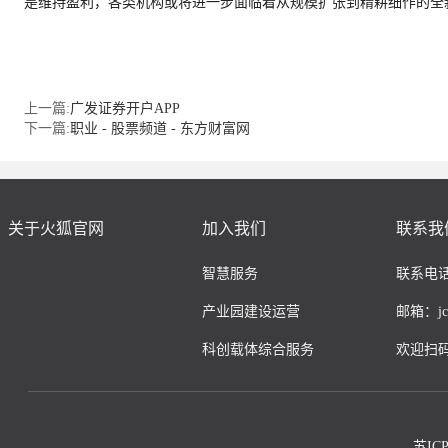
是维持盈利，各类机构或将进一步面临着从规模扩张到精耕细作的全
上一篇:
广发证券开户APP
下一篇:
职业 - 股票频道 - 东方财富网
关于火狐官网
加入我们
联系我
智慧服务
联系电话：
产业园建设运营
邮箱：jcco
科创载体综合服务
欢迎扫
苏IC