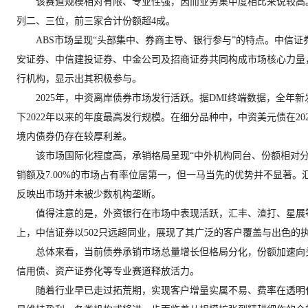
该赛道规模相对有限、专业性强，因而业务集中度相比来说较高。华泰证
列二、三位，前三家合计份额超4成。
ABS市场呈现“头部集中、券商主导、银行参与”的特点。中信证券以2
安证券、中信建投证券、中金公司及招商证券共同构成市场核心力量，
行机构，显示出其积极参与。
2025年，中资离岸债券市场发行活跃。据DMI终端数据，全年新发与增发
下2022年以来的年度最高发行规模。在细分品种中，中资美元债在2
境内债券仍存在较厚利差。
该市场国际化程度高，承销格局呈现“中外机构同台、份额相对分散、
销额及7.00%的市场占有率位居第一，但一马当先的优势并不显著。汇
反映出市场并未被少数机构垄断。
值得注意的是，外资银行在市场中表现活跃，汇丰、渣打、星展等
上，中信证券以502只远超同业，展现了其广泛的客户覆盖与出色的
总体来看，当前债券承销市场总量增长但格局分化，份额加速向头
信用债、资产证券化等专业赛道释放活力。
随着行业早已走过拓荒期，实现客户增量实属不易、费率在透明化竞