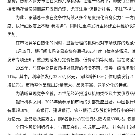
态势，份额大多分布在在头部几家机构。在这一格局下，即便行业普
持市场存量份额而展开激烈角逐，尤其注重“保相对排名、不往下掉”
为此，承销总干事在竞争中持续从多个角度强化自身实力：一方面
度、执行细致度上不断“卷服务”，同时注重与发行主体建立并维护
优势。
在市场竞争白热化的同时，监督管理的机构也对市场秩序的规范也
1月19日，银行间市场交易商协会通报2025年度自律查处情况，
发布专项通知，重点规范发行定价扭曲、低价承销等问题，旨在防范“
2025年，与证券交易市场相对低迷的行情不同，债券一级市场发行
11%。其中，利率债发行33.80万亿元，同比增长18%；信用债发行2
增长7%。市场整体呈现出总量庞大、品类丰富、竞争分化的特点。
为清晰呈现竞争全貌，21世纪经济报道从机构类型及主要债券品
银行机构之间，2025年债券承销市场的头部效应显著。中国银行
有率超10%。工商银行、建设银行、农业银行以及股份制银行中的兴
万亿元。业务活跃度方面，前6名银行承销债券只数均逾3000只。仅
全国性股份制银行中，与表现突出，构成第二梯队。排名前十的银