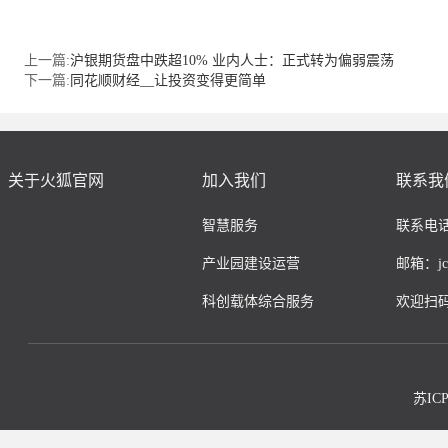
上一篇:
沪银期货盘中跌超10% 业内人士：正式转为偏弱震荡
下一篇:
同花顺财经__让投资变得更简单
关于火狐官网
加入我们
联系我
智慧服务
联系电话：
产业园建设运营
邮箱：jcco
科创载体综合服务
欢迎扫
苏IC