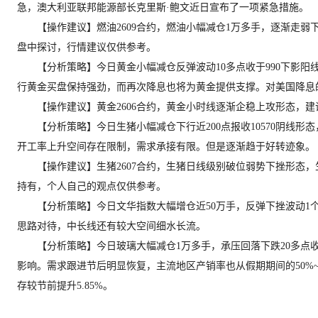
急，澳大利亚联邦能源部长克里斯·鲍文近日宣布了一项紧急措施。
【操作建议】燃油2609合约，燃油小幅减仓1万多手，逐渐走弱下
盘中探讨，行情建议仅供参考。
【分析策略】今日黄金小幅减仓反弹波动10多点收于990下影阳
行黄金买盘保持强劲，而再次降息也将为黄金提供支撑。对美国降息
【操作建议】黄金2606合约，黄金小时线逐渐企稳上攻形态，建
【分析策略】今日生猪小幅减仓下行近200点报收10570阴线形
开工率上升空间存在限制，需求承接有限。但是逐渐趋于好转迹象。
【操作建议】生猪2607合约，生猪日线级别破位弱势下挫形态，生
持有，个人自己的观点仅供参考。
【分析策略】今日文华指数大幅增仓近50万手，反弹下挫波动1个多
思路对待，中长线还有较大空间细水长流。
【分析策略】今日玻璃大幅减仓1万多手，承压回落下跌20多点收于
影响。需求跟进节后明显恢复，主流地区产销率也从假期期间的50%~
存较节前提升5.85%。