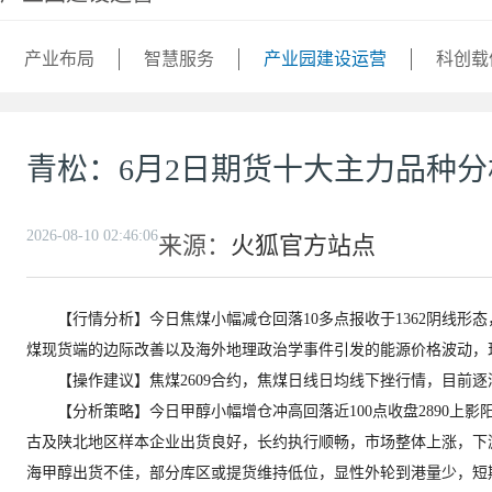
产业布局
智慧服务
产业园建设运营
科创载
青松：6月2日期货十大主力品种
2026-08-10 02:46:06
来源：
火狐官方站点
【行情分析】今日焦煤小幅减仓回落10多点报收于1362阴线形
煤现货端的边际改善以及海外地理政治学事件引发的能源价格波动，
【操作建议】焦煤2609合约，焦煤日线日均线下挫行情，目前逐渐
【分析策略】今日甲醇小幅增仓冲高回落近100点收盘2890上
古及陕北地区样本企业出货良好，长约执行顺畅，市场整体上涨，下
海甲醇出货不佳，部分库区或提货维持低位，显性外轮到港量少，短