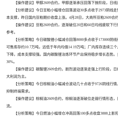
【操作建议】甲醇2609合约，甲醇逐渐承压回落下挫阶段，日线逐
【分析建议】今日豆粕小幅增仓回落波动30多点收于2973阴线走
本支撑，昨日国内豆粕期价收盘上涨。4月28日，大商所豆粕2609合约收盘
【操作建议】豆粕2609合约，逐渐破位20日和60日均线疲软下
参考。
【分析策略】今日碳酸锂小幅减仓回落8000多点收于173000
可售库存约10.7万吨，远低于年内均值14.19万吨；厂内库存连
下降，成本支撑较强。国内碳酸锂冶炼环节产出保持稳步增长态势。多个方
30%。
【操作建议】碳酸锂2609合约，剧烈波动逐渐走强上行阶段，日线
大利润为主。
【分析策略】今日棕榈油小幅减仓波动几十点收于9726阴线行情
抑制终端需求。
【操作建议】棕榈油2609合约，棕榈油逐渐破位走弱行情形态，日
流。
【分析策略】今日燃油小幅增仓冲高回落100多点收盘3888上影阳线