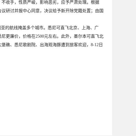
不收手，性质严峻，影响恶劣，应予严肃处理。根据
会议研讨并报中心同意，决议给予新开除党籍处置；由国
。
亚的航线掩盖多个城市。悉尼可直飞北京、上海、广
更廉价，价格在2500元左右。此外，墨尔本可直飞北
礁、悉尼歌剧院、出海观海豚遭到旅客欢迎，8-12日