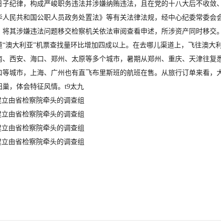
纪律，构成严峻职务违法并涉嫌纳贿违法，且在党的十八大后不收敛、
华人民共和国公职人员政务处置法》等有关法律法规，经中心纪委常委会
；将其涉嫌违法问题移交检察机关依法审阅查看申述，所涉资产同时移交
澳大利亚”机票查找量环比增加四成以上。在去哪儿渠道上，飞往澳大利
、西安、海口、郑州、太原等多个城市，暑期从郑州、重庆、天津往复悉尼
等城市，上海、广州也有直飞布里斯班的航班在售。从旅行订单来看，大堡
巢，体会特征风情。t9太九
立由省检察院牵头的调查组
立由省检察院牵头的调查组
立由省检察院牵头的调查组
立由省检察院牵头的调查组