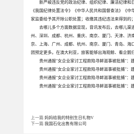
新严峻违反党的政治纪律、组织纪律、廉洁纪律和日子
《我国纪律处置法令》《中华人民共和国督查法》《中
家监委给予其开除公职处置；收缴其违纪违法来得到的
去哪儿多个方面数据显现，音讯发布后，去哪儿渠道“
州、深圳、成都、杭州、重庆、南京、厦门、天津、济南
京、上海、广州、成都、杭州、南京、厦门、青岛、海口
团预定更多。在澳大利亚，旅客能够出海观鲸、看企鹅归
贵州通报“女企业家讨工程款陷寻衅滋事被批捕”：建
贵州通报“女企业家讨工程款陷寻衅滋事被批捕”：建
贵州通报“女企业家讨工程款陷寻衅滋事被批捕”：建
贵州通报“女企业家讨工程款陷寻衅滋事被批捕”：建
上一篇:
妈妈给我的特别生日礼物V
下一篇:
我国石化出售有限公司