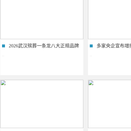
2026武汉殡葬一条龙八大正规品牌
多家央企宣布增
权威测..
号..
..
..